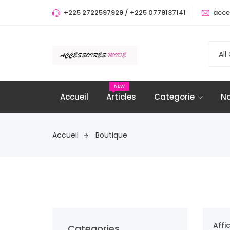
+225 2722597929 / +225 0779137141
acce
All
NEW
Accueil
Articles
Categorie
No
Accueil
Boutique
Affi
Categories