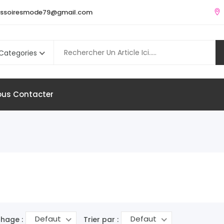
ssoiresmode79@gmail.com
 Categories
us Contacter
Defaut
Defaut
chage :
Trier par :