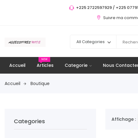
+225 2722597929 / +225 07791
Suivre ma com
All Categories
NEW
Accueil
Articles
Categorie
Nous Contacte
Accueil
Boutique
Affichage :
Categories