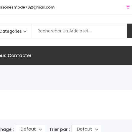
ssoiresmode79@gmail.com
 Categories
us Contacter
Defaut
Defaut
chage :
Trier par :