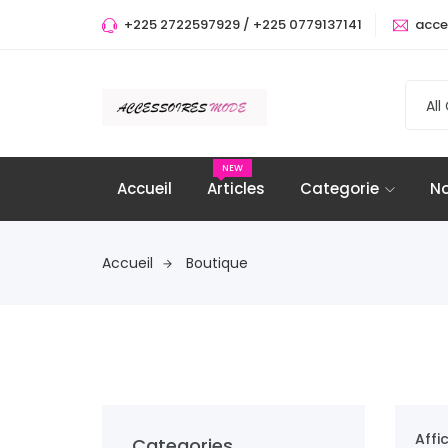
+225 2722597929 / +225 0779137141
acce
All
NEW
Accueil
Articles
Categorie
No
Accueil
Boutique
Affi
Categories