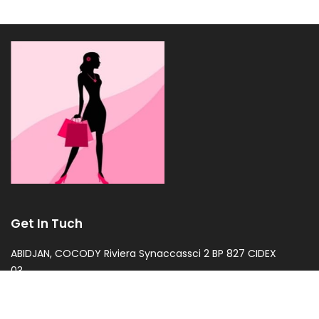
Get In Tuch
ABIDJAN, COCODY Riviera Synaccassci 2 BP 827 CIDEX
03
accessoiresmode79@gmail.com
+225 2722597929 / +225 0779137141